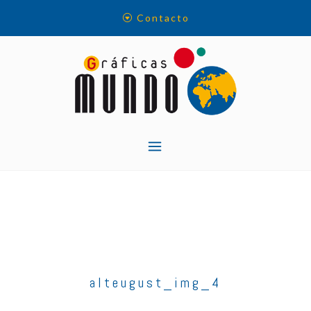
Skip
Contacto
to
content
alteugust_img_4