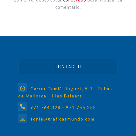
Lo siento, debes estar
conectado
para publicar un
comentario.
CONTACTO
Carrer Damià Huguet, 5 B - Palma
de Mallorca - Illes Balears
971 764 328 - 971 755 258
sonia@graficasmundo.com