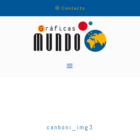
Skip
Contacto
to
content
canboni_img3