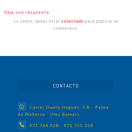
Deja una respuesta
Lo siento, debes estar
conectado
para publicar un
comentario.
CONTACTO
Carrer Damià Huguet, 5 B - Palma
de Mallorca - Illes Balears
971 764 328 - 971 755 258