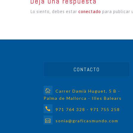
Deja una respuesta
Lo siento, debes estar
conectado
para publicar 
CONTACTO
Carrer Damià Huguet, 5 B -
Palma de Mallorca - Illes Balears
971 764 328 - 971 755 258
sonia@graficasmundo.com