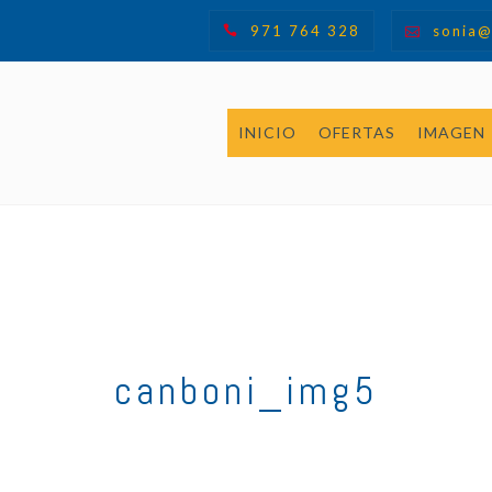
971 764 328
sonia@
INICIO
OFERTAS
IMAGEN
canboni_img5