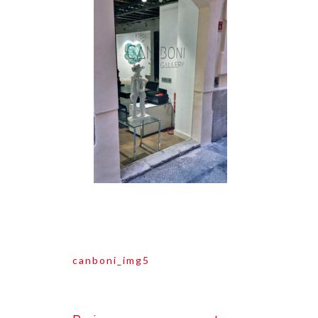
Navegación
canboni_img5
de
entradas