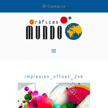
Skip
Contacto
to
content
impresion_offset_2ok