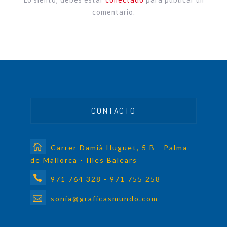
Lo siento, debes estar
conectado
para publicar un
comentario.
CONTACTO
Carrer Damià Huguet, 5 B - Palma
de Mallorca - Illes Balears
971 764 328 - 971 755 258
sonia@graficasmundo.com