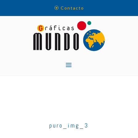
Skip
Contacto
to
content
puro_img_3