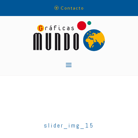
Skip
Contacto
to
content
slider_img_15