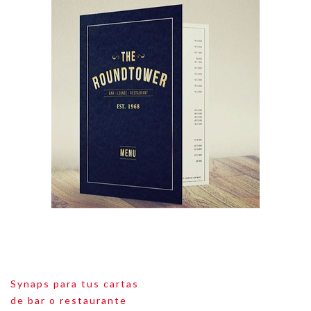
Navegación
Synaps para tus cartas
de
de bar o restaurante
entradas